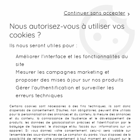
LIVRAISON COLISSIMO SOUS 48 H ~ FRAIS DE
PORT À PARTIR DE 2,99 € ~ OFFERTS DÈS 50€
Continuer sans accepter
D'ACHATS
Nous autorisez-vous à utiliser vos
cookies ?
0
Ils nous seront utiles pour :
Améliorer l'interface et les fonctionnalités du
site
Accueil
>
Paréos
>
Paréos peints main
>
Paréo Tifaifai turquo
Mesurer les campagnes marketing et
proposer des mises à jour sur nos produits
PROMO
-
25
%
Gérer l'authentification et surveiller les
erreurs techniques
Certains cookies sont nécessaires à des fins techniques, ils sont donc
dispensés de consentement. D'autres, non obligatoires, peuvent être utilisés
pour la personnalisation des annonces et du contenu, la mesure des annonces
et du contenu, la connaissance de l'audience et le développement de
produits, les données de géolocalisation précises et l'identification par le
balayage de l'appareil, le stockage et/ou l'accès aux informations sur un
appareil. Si vous donnez votre consentement, celui-ci sera valable sur
l’ensemble des sous-domaines de Le comptoir du paréo. Vous disposez de la
possibilité de retirer votre consentement à tout moment en cliquant sur le