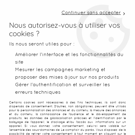
LIVRAISON COLISSIMO SOUS 48 H ~ FRAIS DE
PORT À PARTIR DE 2,99 € ~ OFFERTS DÈS 50€
Continuer sans accepter
D'ACHATS
Nous autorisez-vous à utiliser vos
cookies ?
0
Ils nous seront utiles pour :
Améliorer l'interface et les fonctionnalités du
site
Accueil
>
Paréos
>
Paréos peints main
>
Paréo Tifaifai vert et
Mesurer les campagnes marketing et
proposer des mises à jour sur nos produits
Gérer l'authentification et surveiller les
erreurs techniques
Certains cookies sont nécessaires à des fins techniques, ils sont donc
dispensés de consentement. D'autres, non obligatoires, peuvent être utilisés
pour la personnalisation des annonces et du contenu, la mesure des annonces
et du contenu, la connaissance de l'audience et le développement de
produits, les données de géolocalisation précises et l'identification par le
balayage de l'appareil, le stockage et/ou l'accès aux informations sur un
appareil. Si vous donnez votre consentement, celui-ci sera valable sur
l’ensemble des sous-domaines de Le comptoir du paréo. Vous disposez de la
possibilité de retirer votre consentement à tout moment en cliquant sur le