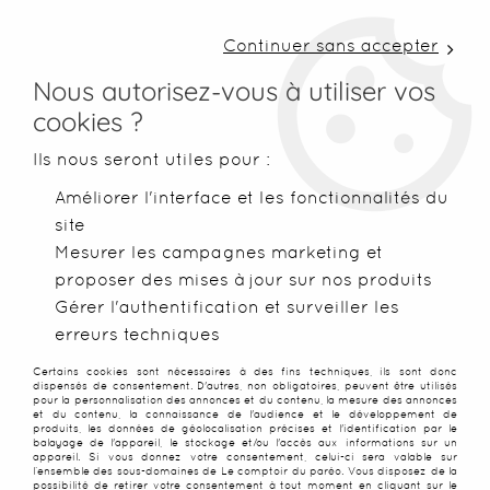
LIVRAISON COLISSIMO SOUS 48 H ~ FRAIS DE
PORT À PARTIR DE 2,99 € ~ OFFERTS DÈS 50€
Continuer sans accepter
D'ACHATS
Nous autorisez-vous à utiliser vos
cookies ?
0
Ils nous seront utiles pour :
Améliorer l'interface et les fonctionnalités du
site
Accueil
>
Paréos
>
Paréos peints main
>
Paréo tortue Tahiti n
Mesurer les campagnes marketing et
proposer des mises à jour sur nos produits
PROMO
-
25
%
Gérer l'authentification et surveiller les
erreurs techniques
Certains cookies sont nécessaires à des fins techniques, ils sont donc
dispensés de consentement. D'autres, non obligatoires, peuvent être utilisés
pour la personnalisation des annonces et du contenu, la mesure des annonces
et du contenu, la connaissance de l'audience et le développement de
produits, les données de géolocalisation précises et l'identification par le
balayage de l'appareil, le stockage et/ou l'accès aux informations sur un
appareil. Si vous donnez votre consentement, celui-ci sera valable sur
l’ensemble des sous-domaines de Le comptoir du paréo. Vous disposez de la
possibilité de retirer votre consentement à tout moment en cliquant sur le