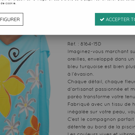
 de cookie.
Soyez le premier à donner
22
,
49
€
TTC
FIGURER
ACCEPTER T
au l
Valable
du
07/08/26
ju
Réf. :
8164-15D
Imaginez-vous marchant sur
oreilles, enveloppé dans un
bleu turquoise est bien plu
à l’évasion.
Chaque détail, chaque fleur
d’artisanat passionnée et mé
paréo transforme votre ten
Fabriqué avec un tissu de h
inégalée sur votre peau, vou
C’est le compagnon parfait
détente au bord de la pisci
Les couleurs vives et vibra