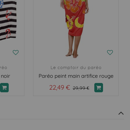
réo
Le comptoir du paréo
noir
Paréo peint main artifice rouge
22,49 €
29,99 €