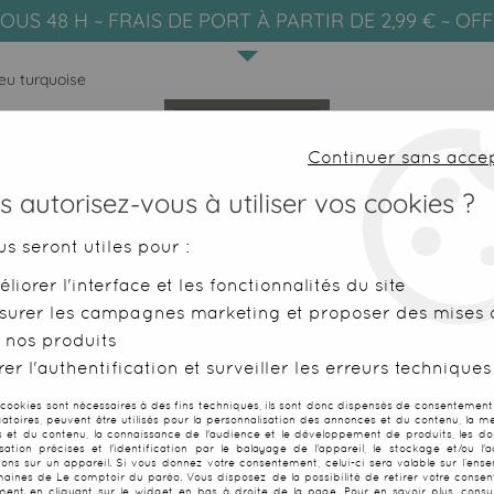
OUS 48 H ~ FRAIS DE PORT À PARTIR DE 2,99 € ~ OF
eu turquoise
Continuer sans acce
 autorisez-vous à utiliser vos cookies ?
us seront utiles pour :
liorer l'interface et les fonctionnalités du site
SERVIETTES DE PLAGE
FOUTAS
surer les campagnes marketing et proposer des mises à
 nos produits
Bora Turquoise
er l'authentification et surveiller les erreurs techniques
 cookies sont nécessaires à des fins techniques, ils sont donc dispensés de consentement. 
gatoires, peuvent être utilisés pour la personnalisation des annonces et du contenu, la m
 et du contenu, la connaissance de l'audience et le développement de produits, les d
isation précises et l'identification par le balayage de l'appareil, le stockage et/ou l'
Paréos Bora B
ions sur un appareil. Si vous donnez votre consentement, celui-ci sera valable sur l’ens
aines de Le comptoir du paréo. Vous disposez de la possibilité de retirer votre conse
ent en cliquant sur le widget en bas à droite de la page. Pour en savoir plus, consul