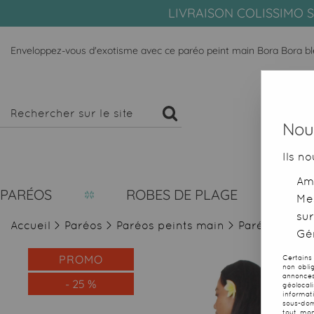
LIVRAISON COLISSIMO S
Enveloppez-vous d'exotisme avec ce paréo peint main Bora Bora bl
Nous
Ils no
Amé
PARÉOS
ROBES DE PLAGE
Me
sur
Accueil
>
Paréos
>
Paréos peints main
>
Paréos Bora 
Gér
PROMO
Certains
non obli
annonces
-
25
%
géolocal
informat
sous-dom
tout mom