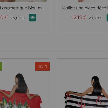
Monokini asymètrique bleu marine
Maillot une pièce décol
70 €
12,15 €
78,00 €
81,00 €
-25 %