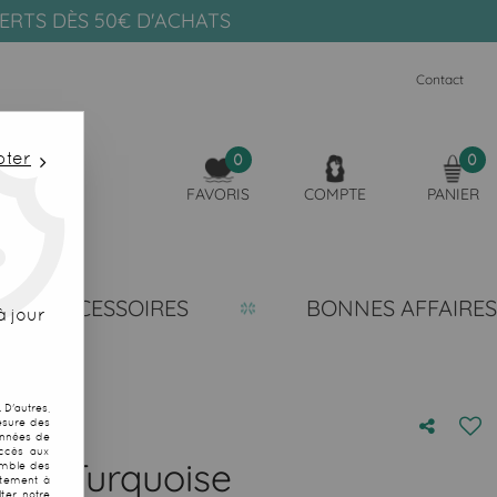
FERTS DÈS 50€ D'ACHATS
Contact
pter
0
0
FAVORIS
COMPTE
PANIER
ACCESSOIRES
BONNES AFFAIRES
 jour
D'autres,
esure des
onnées de
accès aux
ora Turquoise
emble des
ntement à
ter notre