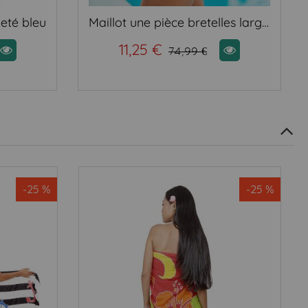
leté bleu
Maillot une pièce bretelles large bleu
11,25 €
74,99 €
-25 %
-25 %