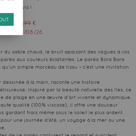
 votre avis !
OUT
ieu de
29,99
€
squ'au
10/08/26
 du sable chaud, le bruit apaisant des vagues à vos
 paréo aux couleurs éclatantes. Le paréo Bora Bora
s qu’un simple morceau de tissu – c’est une invitation
 dessinée à la main, raconte une histoire
ticuleuse. Inspiré par la beauté naturelle des îles, ce
ue de plage en une œuvre d’art vivante et dynamique.
aute qualité (100% viscose), il offre une douceur
s gardant frais même sous le soleil le plus ardent.
 pour une journée d'été, un voyage à la mer ou une
ne.
ntes de ce paréo capturent le regard et suscitent