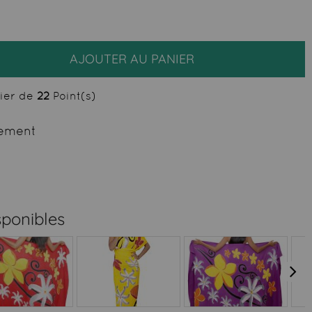
AJOUTER AU PANIER
cier de
22
Point(s)
ement
sponibles