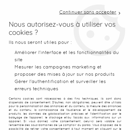
LIVRAISON COLISSIMO SOUS 48 H ~ FRAIS DE
PORT À PARTIR DE 2,99 € ~ OFFERTS DÈS 50€
Continuer sans accepter
D'ACHATS
Nous autorisez-vous à utiliser vos
cookies ?
0
Ils nous seront utiles pour :
Améliorer l'interface et les fonctionnalités du
site
Accueil
>
Paréos
>
Paréos peints main
>
Paréos Bora Bora ver
Mesurer les campagnes marketing et
proposer des mises à jour sur nos produits
Gérer l'authentification et surveiller les
erreurs techniques
Certains cookies sont nécessaires à des fins techniques, ils sont donc
dispensés de consentement. D'autres, non obligatoires, peuvent être utilisés
pour la personnalisation des annonces et du contenu, la mesure des annonces
et du contenu, la connaissance de l'audience et le développement de
produits, les données de géolocalisation précises et l'identification par le
balayage de l'appareil, le stockage et/ou l'accès aux informations sur un
appareil. Si vous donnez votre consentement, celui-ci sera valable sur
l’ensemble des sous-domaines de Le comptoir du paréo. Vous disposez de la
possibilité de retirer votre consentement à tout moment en cliquant sur le