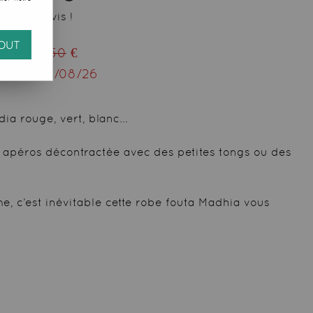
 votre avis !
OUT
eu de
28,50
€
squ'au
12/08/26
a rouge, vert, blanc...
s apéros décontractée avec des petites tongs ou des
, c’est inévitable cette robe fouta Madhia vous