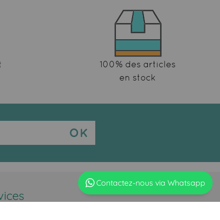
t
100% des articles
en stock
Contactez-nous via Whatsapp
vices
us contacter