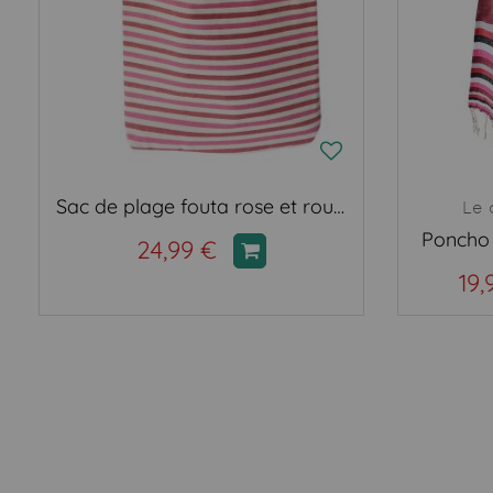
Sac de plage fouta rose et rouge
Le 
Poncho 
24,99 €
19,