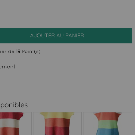
AJOUTER AU PANIER
cier de
19
Point(s)
ement
sponibles