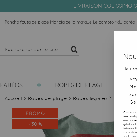
LIVRAISON COLISSIMO S
Poncho fouta de plage Mahdia de la marque Le comptoir du paréo
Nous
Ils no
Amé
PARÉOS
ROBES DE PLAGE
Me
sur
Accueil
>
Robes de plage
>
Robes légères
>
Poncho f
Gér
PROMO
Certains
non obli
annonces
-
30
%
géolocal
informat
sous-dom
tout mom