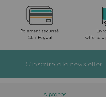
Paiement sécurisé
Livr
CB / Paypal
Offerte à 
S'inscrire à la newsletter
A propos
Qui sommes-nous ?