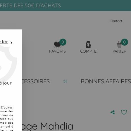
FERTS DÈS 50€ D'ACHATS
Contact
pter
0
0
FAVORIS
COMPTE
PANIER
ACCESSOIRES
BONNES AFFAIRES
 jour
D'autres,
esure des
onnées de
accès aux
de plage Mahdia
emble des
ntement à
ter notre