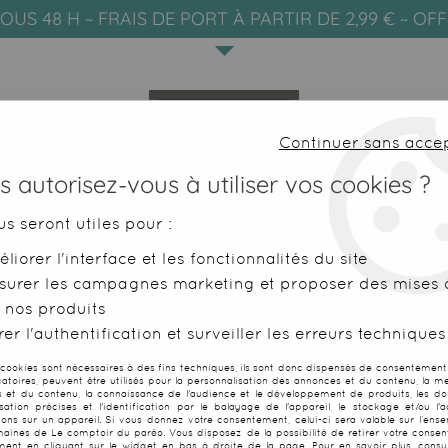
OUS 48 H ~ FRAIS DE PORT À PARTIR DE 2,99 € ~ OF
Continuer sans acce
 autorisez-vous à utiliser vos cookies ?
us seront utiles pour :
liorer l'interface et les fonctionnalités du site
SERVIETTES DE PLAGE
FOUTAS
surer les campagnes marketing et proposer des mises à
 nos produits
outa de plage Mahdia
er l'authentification et surveiller les erreurs techniques
 cookies sont nécessaires à des fins techniques, ils sont donc dispensés de consentement. 
gatoires, peuvent être utilisés pour la personnalisation des annonces et du contenu, la m
 et du contenu, la connaissance de l'audience et le développement de produits, les d
isation précises et l'identification par le balayage de l'appareil, le stockage et/ou l'
Poncho fouta 
ions sur un appareil. Si vous donnez votre consentement, celui-ci sera valable sur l’ens
aines de Le comptoir du paréo. Vous disposez de la possibilité de retirer votre conse
ent en cliquant sur le widget en bas à droite de la page. Pour en savoir plus, consul