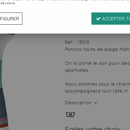
 de cookie.
Soyez le premier à donner
19
,
95
€
TTC
FIGURER
ACCEPTER T
au li
Valable
du
07/08/26
ju
Réf. :
13010
Poncho fouta de plage Mahdi
On la porte le soir pour de
spartiates.
Nous sommes sous le charme
accompagnera tout l’été !!!
Description
Faites votre choix