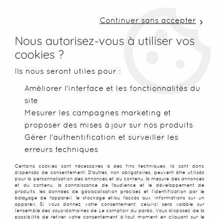
LIVRAISON COLISSIMO SOUS 48 H ~ FRAIS DE
PORT À PARTIR DE 2,99 € ~ OFFERTS DÈS 50€
Continuer sans accepter
D'ACHATS
Nous autorisez-vous à utiliser vos
cookies ?
0
Ils nous seront utiles pour :
Améliorer l'interface et les fonctionnalités du
site
Accueil
>
Robes de plage
>
Robes légères
>
Robe de plage Luc
Mesurer les campagnes marketing et
proposer des mises à jour sur nos produits
Gérer l'authentification et surveiller les
erreurs techniques
Certains cookies sont nécessaires à des fins techniques, ils sont donc
dispensés de consentement. D'autres, non obligatoires, peuvent être utilisés
pour la personnalisation des annonces et du contenu, la mesure des annonces
et du contenu, la connaissance de l'audience et le développement de
produits, les données de géolocalisation précises et l'identification par le
balayage de l'appareil, le stockage et/ou l'accès aux informations sur un
appareil. Si vous donnez votre consentement, celui-ci sera valable sur
l’ensemble des sous-domaines de Le comptoir du paréo. Vous disposez de la
possibilité de retirer votre consentement à tout moment en cliquant sur le