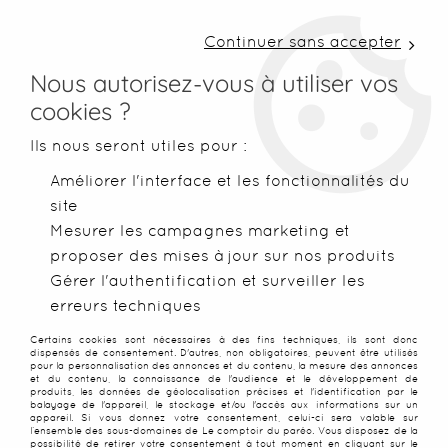
LIVRAISON COLISSIMO SOUS 48 H ~ FRAIS DE
PORT À PARTIR DE 2,99 € ~ OFFERTS DÈS 50€
Continuer sans accepter
D'ACHATS
Nous autorisez-vous à utiliser vos
cookies ?
0
Ils nous seront utiles pour :
Améliorer l'interface et les fonctionnalités du
site
Accueil
>
Robes de plage
>
Robes légères
>
Robe sans manche
Mesurer les campagnes marketing et
proposer des mises à jour sur nos produits
SOLDES
-
70
%
Gérer l'authentification et surveiller les
erreurs techniques
Certains cookies sont nécessaires à des fins techniques, ils sont donc
dispensés de consentement. D'autres, non obligatoires, peuvent être utilisés
pour la personnalisation des annonces et du contenu, la mesure des annonces
et du contenu, la connaissance de l'audience et le développement de
produits, les données de géolocalisation précises et l'identification par le
balayage de l'appareil, le stockage et/ou l'accès aux informations sur un
appareil. Si vous donnez votre consentement, celui-ci sera valable sur
l’ensemble des sous-domaines de Le comptoir du paréo. Vous disposez de la
possibilité de retirer votre consentement à tout moment en cliquant sur le