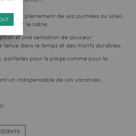
profiter pleinement de vos journées au soleil.
OUT
rect avec le sable.
rption et une sensation de douceur
e tenue dans le temps et des motifs durables.
es, parfaites pour la plage comme pour la
ent un indispensable de vos vacances.
51
ÉCÉDENTS