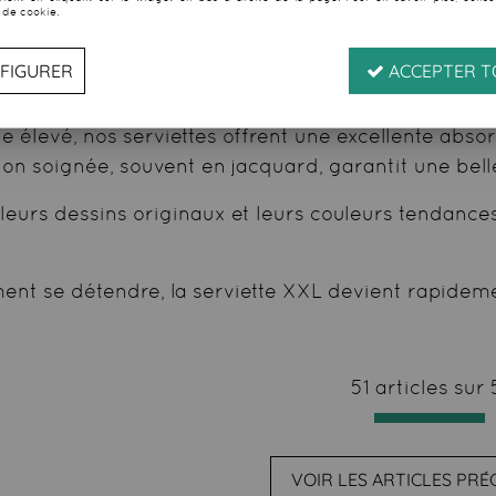
 de cookie.
ollection de serviettes de plage XXL, idéales pour 
FIGURER
ACCEPTER T
nt de vous allonger confortablement sans contact di
élevé, nos serviettes offrent une excellente abso
on soignée, souvent en jacquard, garantit une bell
r leurs dessins originaux et leurs couleurs tendanc
ment se détendre, la serviette XXL devient rapidem
51 articles sur
VOIR LES ARTICLES PR