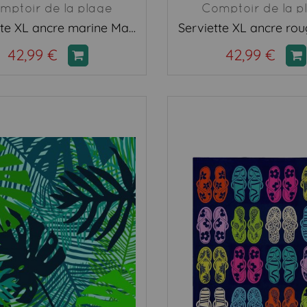
mptoir de la plage
Comptoir de la p
Serviette XL ancre marine Madison
42,99 €
42,99 €