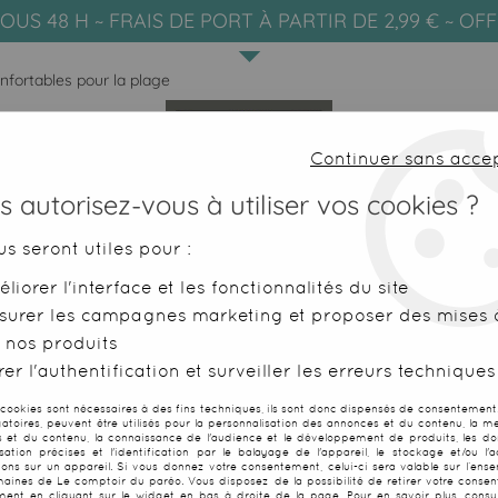
OUS 48 H ~ FRAIS DE PORT À PARTIR DE 2,99 € ~ OF
onfortables pour la plage
Continuer sans acce
 autorisez-vous à utiliser vos cookies ?
us seront utiles pour :
liorer l'interface et les fonctionnalités du site
SERVIETTES DE PLAGE
FOUTAS
surer les campagnes marketing et proposer des mises à
 nos produits
er l'authentification et surveiller les erreurs techniques
 PLAGE XXL GRANDES TAILLES E
 cookies sont nécessaires à des fins techniques, ils sont donc dispensés de consentement. 
gatoires, peuvent être utilisés pour la personnalisation des annonces et du contenu, la m
 et du contenu, la connaissance de l'audience et le développement de produits, les d
isation précises et l'identification par le balayage de l'appareil, le stockage et/ou l'
ions sur un appareil. Si vous donnez votre consentement, celui-ci sera valable sur l’ens
rviettes XXL absorbantes et douc
aines de Le comptoir du paréo. Vous disposez de la possibilité de retirer votre conse
ent en cliquant sur le widget en bas à droite de la page. Pour en savoir plus, consul