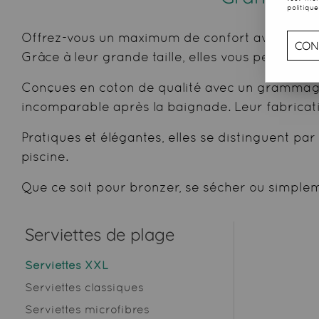
politique
Offrez-vous un maximum de confort avec notre c
CON
Grâce à leur grande taille, elles vous permette
Conçues en coton de qualité avec un grammage 
incomparable après la baignade. Leur fabricati
Pratiques et élégantes, elles se distinguent pa
piscine.
Que ce soit pour bronzer, se sécher ou simple
Serviettes de plage
Serviettes XXL
Serviettes classiques
Serviettes microfibres