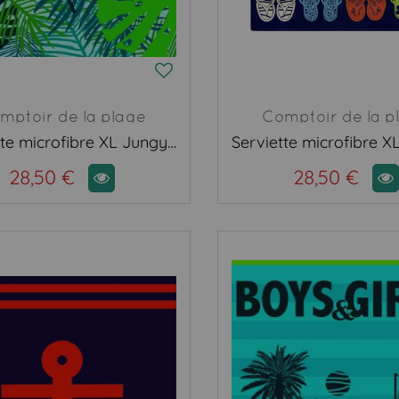
mptoir de la plage
Comptoir de la p
Serviette microfibre XL Jungy vert
28,50 €
28,50 €