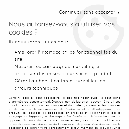
LIVRAISON COLISSIMO SOUS 48 H ~ FRAIS DE
PORT À PARTIR DE 2,99 € ~ OFFERTS DÈS 50€
Continuer sans accepter
D'ACHATS
Nous autorisez-vous à utiliser vos
cookies ?
0
Ils nous seront utiles pour :
Améliorer l'interface et les fonctionnalités du
site
Accueil
>
Robes de plage
>
Robes légères
>
Longue robe d'été
Mesurer les campagnes marketing et
proposer des mises à jour sur nos produits
PROMO
-
30
%
Gérer l'authentification et surveiller les
erreurs techniques
Certains cookies sont nécessaires à des fins techniques, ils sont donc
dispensés de consentement. D'autres, non obligatoires, peuvent être utilisés
pour la personnalisation des annonces et du contenu, la mesure des annonces
et du contenu, la connaissance de l'audience et le développement de
produits, les données de géolocalisation précises et l'identification par le
balayage de l'appareil, le stockage et/ou l'accès aux informations sur un
appareil. Si vous donnez votre consentement, celui-ci sera valable sur
l’ensemble des sous-domaines de Le comptoir du paréo. Vous disposez de la
possibilité de retirer votre consentement à tout moment en cliquant sur le