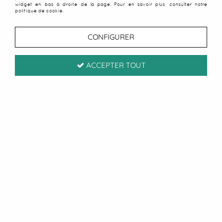
PLAGE IDÉALE SELON VOS
widget en bas à droite de la page. Pour en savoir plus, consulter notre
politique de cookie.
BESOINS ET VOTRE STYLE DE
CONFIGURER
VACANCES.
ACCEPTER TOUT