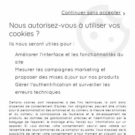
LIVRAISON COLISSIMO SOUS 48 H ~ FRAIS DE
PORT À PARTIR DE 2,99 € ~ OFFERTS DÈS 50€
Continuer sans accepter
D'ACHATS
Nous autorisez-vous à utiliser vos
cookies ?
0
Ils nous seront utiles pour :
Améliorer l'interface et les fonctionnalités du
site
Accueil
>
Blog & Inspirations
>
Foutas & serviettes
>
Quelle ma
Mesurer les campagnes marketing et
proposer des mises à jour sur nos produits
COTON, MICROFIBRE OU FOUTA
Gérer l'authentification et surveiller les
erreurs techniques
: DÉCOUVREZ LES AVANTAGES
Certains cookies sont nécessaires à des fins techniques, ils sont donc
dispensés de consentement. D'autres, non obligatoires, peuvent être utilisés
DE CHAQUE MATIÈRE POUR
pour la personnalisation des annonces et du contenu, la mesure des annonces
et du contenu, la connaissance de l'audience et le développement de
produits, les données de géolocalisation précises et l'identification par le
CHOISIR LA SERVIETTE DE
balayage de l'appareil, le stockage et/ou l'accès aux informations sur un
appareil. Si vous donnez votre consentement, celui-ci sera valable sur
l’ensemble des sous-domaines de Le comptoir du paréo. Vous disposez de la
possibilité de retirer votre consentement à tout moment en cliquant sur le